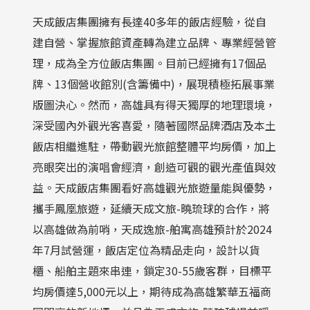
天成飯店集團擁有長達40多年的飯店經驗，從自
建自營、掌握旅館資產轉為建立品牌、專業經營管
理，成為全方位飯店集團。目前已經擁有17個品
牌、13個營收館別(含籌備中)，展現積極拓展事業
版圖決心。然而，高雄具有得天獨厚的地理環境，
深受國內外觀光客喜愛，隨著國際品牌酒店及本土
飯店相繼進駐，帶動觀光旅館整體平均房價，加上
亮眼突出的演唱會經濟，創造可觀的觀光產值與效
益。天成飯店集團看好高雄觀光旅遊量能與優勢，
攜手鳳凰旅遊，延續天成文旅-曉琉球的合作，將
以高雄做為前哨，天成逸旅-舶寓高雄預計於2024
年7月試營運，飯店定位為精品走向，設計以貨
櫃、船舶主題來串連，鎖定30-55歲客群，目標平
均房價達5,000元以上，期待成為高雄繁華五福商