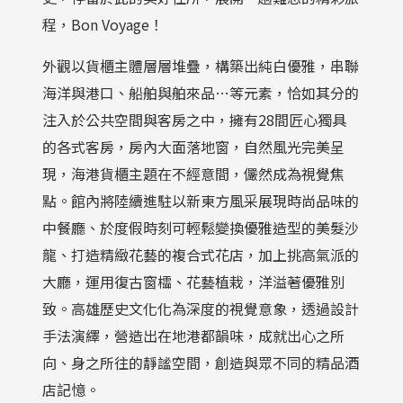
程，Bon Voyage！
外觀以貨櫃主體層層堆疊，構築出純白優雅，串聯
海洋與港口、船舶與舶來品…等元素，恰如其分的
注入於公共空間與客房之中，擁有28間匠心獨具
的各式客房，房內大面落地窗，自然風光完美呈
現，海港貨櫃主題在不經意間，儼然成為視覺焦
點。館內將陸續進駐以新東方風采展現時尚品味的
中餐廳、於度假時刻可輕鬆變換優雅造型的美髮沙
龍、打造精緻花藝的複合式花店，加上挑高氣派的
大廳，運用復古窗櫺、花藝植栽，洋溢著優雅別
致。高雄歷史文化化為深度的視覺意象，透過設計
手法演繹，營造出在地港都韻味，成就出心之所
向、身之所往的靜謐空間，創造與眾不同的精品酒
店記憶。