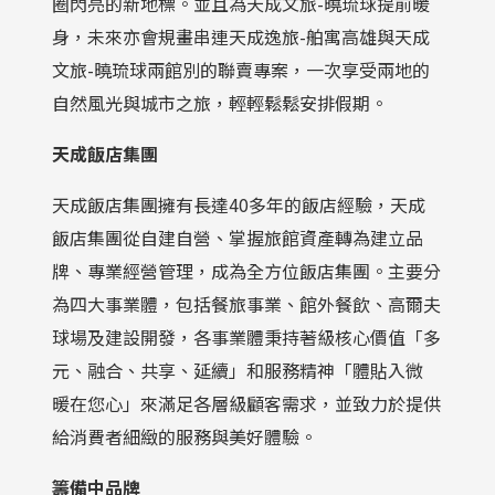
圈閃亮的新地標。並且為天成文旅-曉琉球提前暖
身，未來亦會規畫串連天成逸旅-舶寓高雄與天成
文旅-曉琉球兩館別的聯賣專案，一次享受兩地的
自然風光與城市之旅，輕輕鬆鬆安排假期。
天成飯店集團
天成飯店集團擁有長達40多年的飯店經驗，天成
飯店集團從自建自營、掌握旅館資產轉為建立品
牌、專業經營管理，成為全方位飯店集團。主要分
為四大事業體，包括餐旅事業、館外餐飲、高爾夫
球場及建設開發，各事業體秉持著級核心價值「多
元、融合、共享、延續」和服務精神「體貼入微
暖在您心」來滿足各層級顧客需求，並致力於提供
給消費者細緻的服務與美好體驗。
籌備中品牌