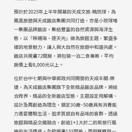
預計於2025年上半年開幕的天成文旅-曉琉球，為
鳳凰旅遊與天成飯店集團共同打造，亦是小琉球唯
一集團品牌飯店，集結豐富的自然資源與海洋生
態，以「映珊海、逐天光」做為旅館主題，繁盛多
樣的地景魅力，讓人與大自然在旅遊中和諧共處。
飯店共規畫72間房，將包裝一泊二食專案，平均
房價上看8,000元以上。
位於台中七期與中華郵政共同開發的天成丰閣-樂
捷，為天成飯店集團旗下全新精品飯店品牌，將結
合跨界、精品的全新飯店型態，主題設定用解構、
設計及再創造為理念，鎖定30歲~50歲具有消費能
力喜愛體驗生活，追求質感自有品味的客群，透過
旅館與精品交織融合，創造1+1大於二的新旅行風
格的生活價值。全館規畫155間房、兩個餐廳與一