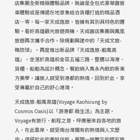
店集團全新精緻體驗品牌，無論是全包式豪華露營
車體驗或是傳遞在地意象結合貨櫃打造的精品酒
店…等，每一家天成逸旅，皆擁有其別具特色的體
驗。看好高雄觀光旅遊商機，天成飯店集團與鳳凰
旅遊再次攜手合作，除規劃興建中的「天成文旅-
曉琉球」，再度推出新品牌「天成逸旅-舶寓高
雄」，坐落於高雄前金區五福三路，整體以海港、
貨櫃、船舶為設計概念，餐飲納入雋永內斂的新東
方美學，讓旅人感受到港都的熱情，回到於此，享
受專屬於自己的舒心港灣。
天成逸旅-舶寓高雄(Voyage Kaohsiung by
Cosmos Oasis)以「游港都 緻生活」為主題，
Voyage有旅行、航程之意，呼應著來自各地的旅
人，在此靠岸，感受南台灣獨有的熱情與人文歷
史，停留於此的美好住所，展開一趟難忘的精彩旅