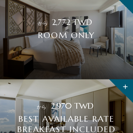
2,772
TWD
から
ROOM ONLY
2,970
TWD
から
BEST AVAILABLE RATE
BREAKFAST INCLUDED