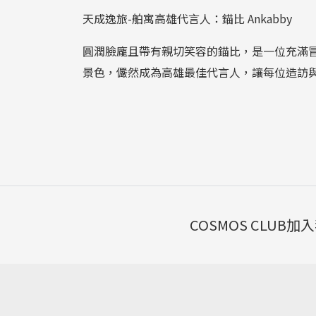
天成逸旅-舶寓高雄代言人：錨比 Ankabby
圓潤臉龐且帶有親切笑容的錨比，是一位充滿
景色，儼然成為高雄最佳代言人，讓每位造訪
COSMOS CLUB
加入